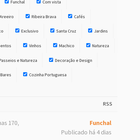
Funchal
Com vista
Areeiro
Ribeira Brava
Cafés
co
Exclusivo
Santa Cruz
Jardins
entos
Vinhos
Machico
Natureza
Passeios e Natureza
Decoração e Design
 Bares
Cozinha Portuguesa
RSS
has 170,
Funchal
Publicado há 4 dias