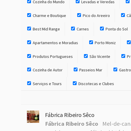
Cozinha do Mundo
Levadas e Veredas
Charme e Boutique
Pico do Areeiro
Câ
Best Mid Range
Carnes
Ponta do Sol
Apartamentos e Moradias
Porto Moniz
Produtos Portugueses
São Vicente
Pr
Cozinha de Autor
Passeios Mar
Gastro
Serviços e Tours
Discotecas e Clubes
Fábrica Ribeiro Sêco
Fábrica Ribeiro Sêco
Mel-de-cana