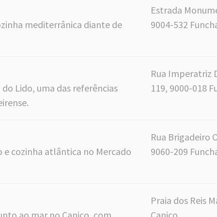
Estrada Monume
zinha mediterrânica diante de
9004-532 Funch
Rua Imperatriz 
 do Lido, uma das referências
119, 9000-018 F
irense.
Rua Brigadeiro 
o e cozinha atlântica no Mercado
9060-209 Funch
Praia dos Reis 
junto ao mar no Caniço, com
Caniço