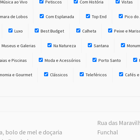
Música ao Vivo
Petiscos
Com História
Vistas
mara de Lobos
Com Esplanada
Top End
Pico do 
Luxo
Best Budget
Calheta
Peixe e Maris
Museus e Galerias
Na Natureza
Santana
Monum
aias e Piscinas
Moda e Acessórios
Porto Santo
nomia e Gourmet
Clássicos
Teleféricos
Cafés e
Rua das Maravil
, bolo de mel e doçaria
Funchal