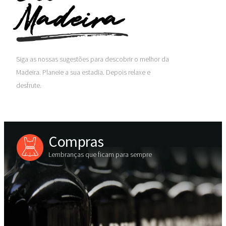
Madeira
Siga as nossas sugestões para descobrir o melhor da
Madeira. Planeie a sua estadia. Depois relaxe e
desfrute.
Compras
Lembranças que ficam para sempre