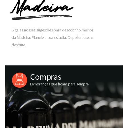
Madeira
Siga as nossas sugestões para descobrir o melhor
da Madeira. Planeie a sua estadia. Depois relaxe e
desfrute.
Compras
Lembranças que ficam para sempre