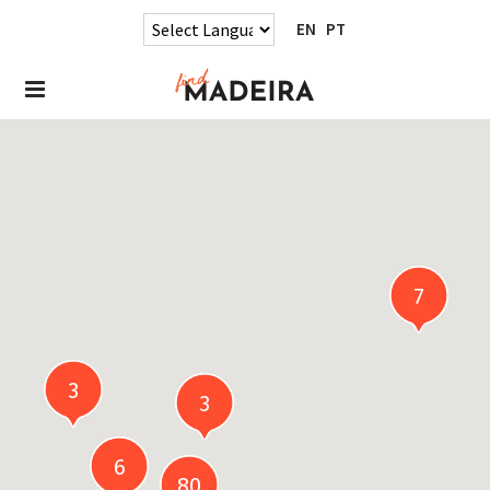
EN
PT
7
3
3
6
80